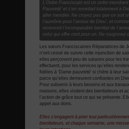
L’Ordre Franciscain est un ordre mendiant 
Pauvreté’ et s’en remettait totalement à Di
aller mendier. Ne croyez pas que ce soit si 
l’aumône pour l’amour de Dieu’, et comme,
recevront l’incomparable bienfait de l’amou
celui qui offre cent pour un. Ne rougissez
Les sœurs Franciscaines Réparatrices de J
n’ont cessé de suivre cette injonction de sai
elles perçoivent peu de salaires pour les tr
effectuent, pour les services qu’elles renden
fidèles à ‘Dame pauvreté’ si chère à leur sain
parce qu’elles demeurent confiantes en Die
Pour subvenir à leurs besoins et aux travau
maisons, elles visitent des bienfaiteurs et 
l’action de grâce tout ce qui se présente. Ell
appel aux dons.
Elles s’engagent à prier tout particulièremen
bienfaiteurs, et chaque semaine, une messe