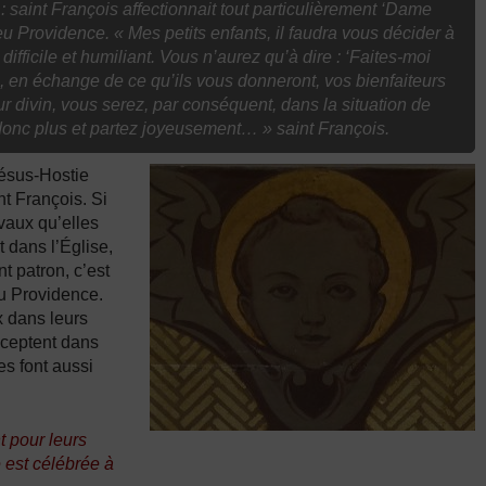
: saint François affectionnait tout particulièrement ‘Dame
eu Providence. « Mes petits enfants, il faudra vous décider à
difficile et humiliant. Vous n’aurez qu’à dire : ‘Faites-moi
 en échange de ce qu’ils vous donneront, vos bienfaiteurs
r divin, vous serez, par conséquent, dans la situation de
 donc plus et partez joyeusement… » saint François.
ésus-Hostie
nt François. Si
avaux qu’elles
t dans l’Église,
t patron, c’est
u Providence.
x dans leurs
acceptent dans
es font aussi
t pour leurs
 est célébrée à