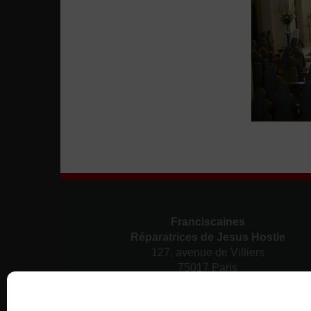
Franciscaines
Réparatrices de Jesus Hostie
127, avenue de Villiers
75017 Paris
Nous contacter
01 43 80 38 12