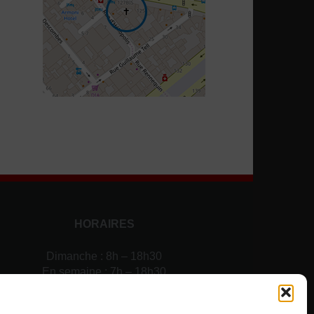
HORAIRES
Dimanche : 8h – 18h30
En semaine : 7h – 18h30