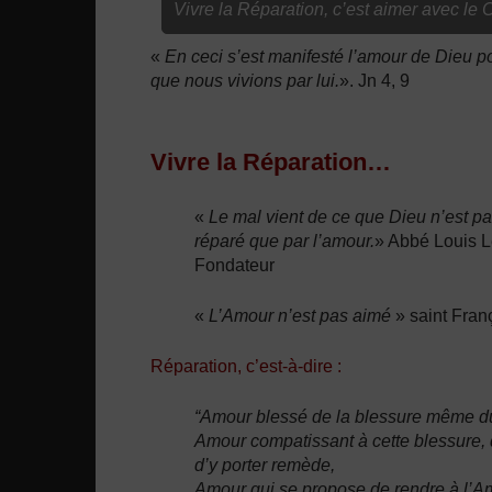
Vivre la Réparation, c’est aimer avec le
«
En ceci s’est manifesté l’amour de Dieu p
que nous vivions par lui.
». Jn 4, 9
Vivre la Réparation…
«
Le mal vient de ce que Dieu n’est pa
réparé que par l’amour.
» Abbé Louis L
Fondateur
«
L’Amour n’est pas aimé
» saint Fran
Réparation, c’est-à-dire :
“Amour blessé de la blessure même d
Amour compatissant à cette blessure, d
d’y porter remède,
Amour qui se propose de rendre à l’Amo