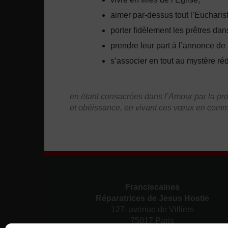
aimer par-dessus tout l’Eucharist
porter fidèlement les prêtres dans
prendre leur part à l’annonce de 
s’associer en tout au mystère ré
en étant consacrées dans l’Amour par la pro
et obéissance, en vivant ces vœux en commun
Franciscaines
Réparatrices de Jesus Hostie
127, avenue de Villiers
75017 Paris