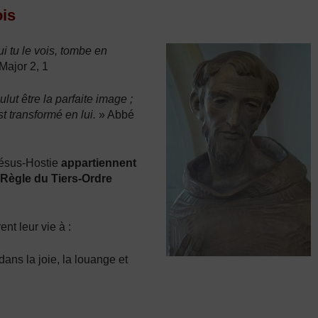
ois
i tu le vois, tombe en
Major 2, 1
lut être la parfaite image ;
t transformé en lui.
» Abbé
Jésus-Hostie
appartiennent
a Règle du Tiers-Ordre
nt leur vie à :
ans la joie, la louange et