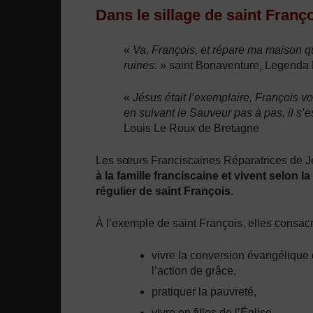
Dans le sillage de saint Franç
«
Va, François, et répare ma maison qu
ruines.
» saint Bonaventure, Legenda 
«
Jésus était l’exemplaire, François vou
en suivant le Sauveur pas à pas, il s’es
Louis Le Roux de Bretagne
Les sœurs Franciscaines Réparatrices de 
à la famille franciscaine et vivent selon l
régulier de saint François
.
À l’exemple de saint François, elles consacre
vivre la conversion évangélique d
l’action de grâce,
pratiquer la pauvreté,
vivre en filles de l’Église,