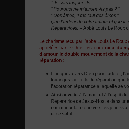
” Je suis toujours là ”
” Pourquoi ne m’aiment-ils pas ? ”
” Des âmes, il me faut des âmes ”
Que l’ardeur de votre amour et que la
Réparatrices. »
Abbé Louis Le Roux d
Le charisme reçu par l’abbé Louis Le Roux 
appelées par le Christ, est donc
celui du m
d’amour, le double mouvement de la char
réparation
:
L’un qui va vers Dieu pour l’adorer, l’a
louanges, au culte de réparation que l
l’adoration réparatrice à laquelle se v
Ainsi ouverte à l’amour et à l’esprit 
Réparatrice de Jésus-Hostie dans une vi
communautaire que vers les jeunes afi
et de salut.