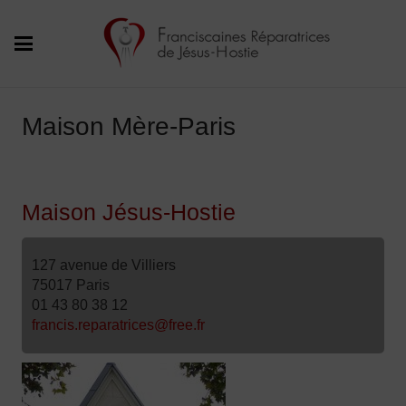
Maison Mère-Paris
Maison Jésus-Hostie
127 avenue de Villiers
75017 Paris
01 43 80 38 12
francis.reparatrices@free.fr