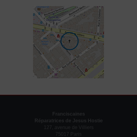
Franciscaines
Réparatrices de Jesus Hostie
127, avenue de Villiers
75017 Paris