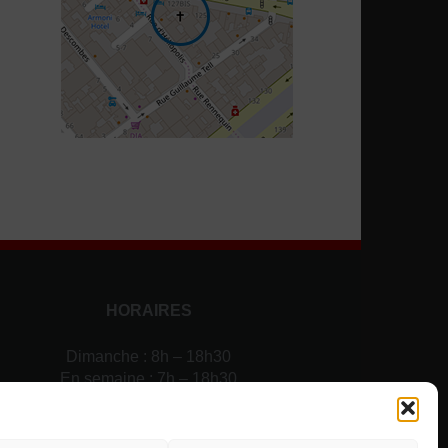
HORAIRES
Dimanche : 8h – 18h30
En semaine : 7h – 18h30