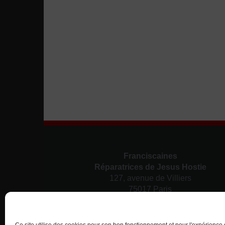
Franciscaines
Réparatrices de Jesus Hostie
127, avenue de Villiers
75017 Paris
Nous contacter
01 43 80 38 12
contact@franciscainesreparatrices.fr