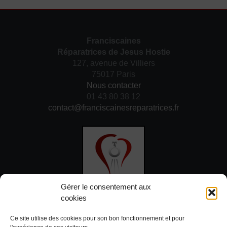
Franciscaines
Réparatrices de Jesus Hostie
127, avenue de Villiers
75017 Paris
Nous contacter
01 43 80 38 12
contact@franciscainesreparatrices.fr
Gérer le consentement aux
cookies
DON
Ce site utilise des cookies pour son bon fonctionnement et pour