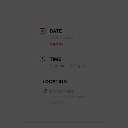
DATE
13 Jun 2026
Expired!
TIME
2:30 pm - 5:00 pm
LOCATION
Maison Mère
127 avenue de Villiers
(75017)